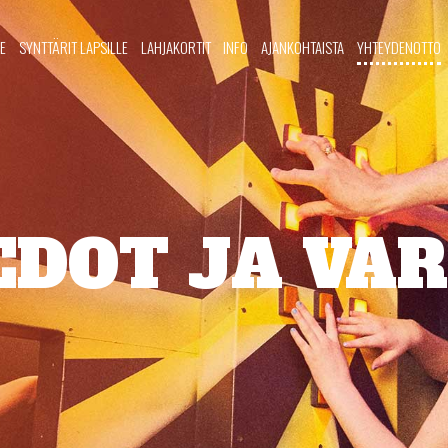
E
SYNTTÄRIT LAPSILLE
LAHJAKORTIT
INFO
AJANKOHTAISTA
YHTEYDENOTTO
EDOT JA VA