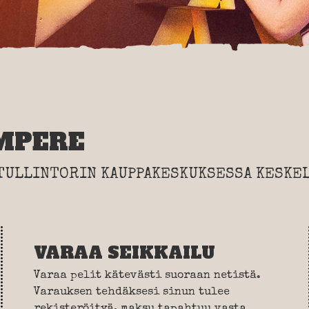
MPERE
 TULLINTORIN KAUPPAKESKUKSESSA KESKEL
VARAA SEIKKAILU
Varaa pelit kätevästi suoraan netistä.
Varauksen tehdäksesi sinun tulee
rekisteröityä, maksu tapahtuu vasta