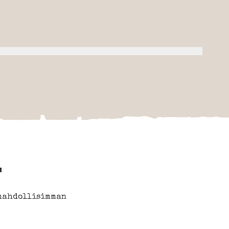
T
 mahdollisimman