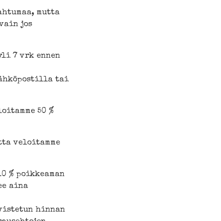
ahtumaa, mutta
vain jos
li 7 vrk ennen
ähköpostilla tai
loitamme 50 %
tta veloitamme
10 % poikkeaman
ee aina
vistetun hinnan