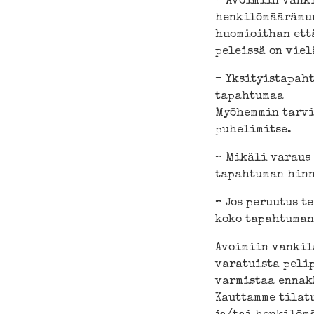
– Avoimiin vank
henkilömäärämuu
huomioithan ett
peleissä on viel
– Yksityistapaht
tapahtumaa
Myöhemmin tarvi
puhelimitse.
– Mikäli varaus
tapahtuman hinn
– Jos peruutus 
koko tapahtuman
Avoimiin vankil
varatuista peli
varmistaa ennak
Kauttamme tilat