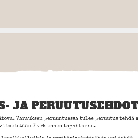
S- JA PERUUTUSEHDO
sitova. Varauksen peruuntuessa tulee peruutus tehdä
 viimeistään 7 vrk ennen tapahtumaa.