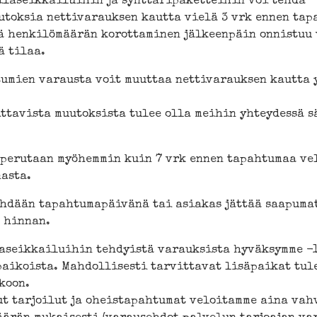
ilaseikkailuihin ja synttäripaketteihin voi tehdä
toksia nettivarauksen kautta vielä 3 vrk ennen tap
ä henkilömäärän korottaminen jälkeenpäin onnistuu 
ä tilaa.
umien varausta voit muuttaa nettivarauksen kautta y
ttavista muutoksista tulee olla meihin yhteydessä s
 perutaan myöhemmin kuin 7 vrk ennen tapahtumaa ve
asta.
tehdään tapahtumapäivänä tai asiakas jättää saapuma
 hinnan.
aseikkailuihin tehdyistä varauksista hyväksymme -
paikoista. Mahdollisesti tarvittavat lisäpaikat tul
koon.
ut tarjoilut ja oheistapahtumat veloitamme aina vah